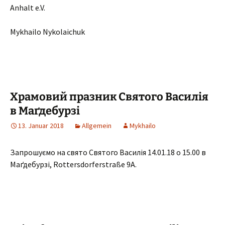
Anhalt e.V.
Mykhailo Nykolaichuk
Храмовий празник Святого Василія
в Маґдебурзі
13. Januar 2018
Allgemein
Mykhailo
Запрошуємо на свято Святого Василія 14.01.18 о 15.00 в
Маґдебурзі, Rottersdorferstraße 9A.