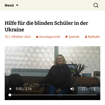
Zum
Suchen
Deutsch-Ukrainische
Menü
Inhalt
nach:
Vereinigung Sachsen-Anhalt
springen
e.V.
Hilfe für die blinden Schüler in der
Ukraine
1. Oktober 2022
Uncategorized
Spende
Mykhailo